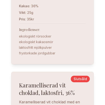
Kakao
:
36%
Vikt
:
25g
Pris
:
35kr
Ingredienser
:
ekologiskt rörsocker
ekologiskt kakaosmör
laktosfritt mjölkpulver
frystorkade jordgubbar
Slutsåld
Karamelliserad vit
choklad, laktosfri, 36%
Karamelliserad vit choklad med en