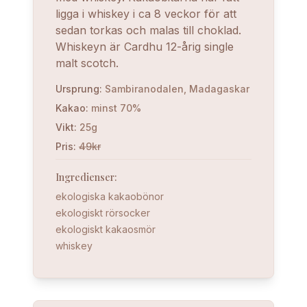
ligga i whiskey i ca 8 veckor för att
sedan torkas och malas till choklad.
Whiskeyn är Cardhu 12-årig single
malt scotch.
Ursprung
:
Sambiranodalen, Madagaskar
Kakao
:
minst 70%
Vikt
:
25g
Pris
:
49kr
Ingredienser
:
ekologiska kakaobönor
ekologiskt rörsocker
ekologiskt kakaosmör
whiskey