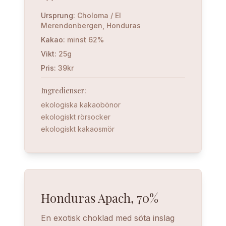
Ursprung
:
Choloma / El
Merendonbergen, Honduras
Kakao
:
minst 62%
Vikt
:
25g
Pris
:
39kr
Ingredienser
:
ekologiska kakaobönor
ekologiskt rörsocker
ekologiskt kakaosmör
Honduras Apach, 70%
En exotisk choklad med söta inslag