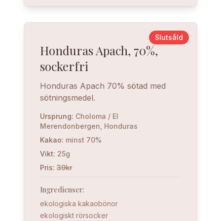
Slutsåld
Honduras Apach, 70%,
sockerfri
Honduras Apach 70% sötad med
sötningsmedel.
Ursprung
:
Choloma / El
Merendonbergen, Honduras
Kakao
:
minst 70%
Vikt
:
25g
Pris
:
39kr
Ingredienser
:
ekologiska kakaobönor
ekologiskt rörsocker