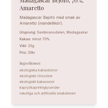
Madagascar Bejofo, 70%,
Amaretto
Madagascar Bejofo med smak av
Amaretto (mandellikör).
Ursprung
:
Sambiranodalen, Madagaskar
Kakao
:
minst 70%
Vikt
:
25g
Pris
:
39kr
Ingredienser
:
ekologiska kakaobönor
ekologiskt rörsocker
ekologiskt kakaosmör
kapryl/kaprintriglycerider
naturliga och artificiella smakämnen