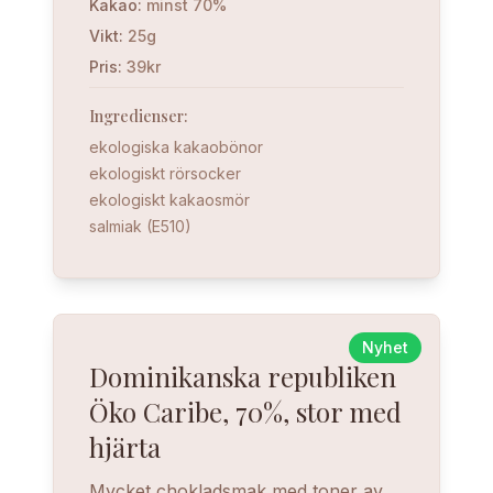
Kakao
:
minst 70%
Vikt
:
25g
Pris
:
39kr
Ingredienser
:
ekologiska kakaobönor
ekologiskt rörsocker
ekologiskt kakaosmör
salmiak (E510)
Nyhet
Dominikanska republiken
Öko Caribe, 70%, stor med
hjärta
Mycket chokladsmak med toner av