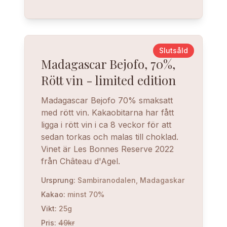
Slutsåld
Madagascar Bejofo, 70%,
Rött vin - limited edition
Madagascar Bejofo 70% smaksatt
med rött vin. Kakaobitarna har fått
ligga i rött vin i ca 8 veckor för att
sedan torkas och malas till choklad.
Vinet är Les Bonnes Reserve 2022
från Château d'Agel.
Ursprung
:
Sambiranodalen, Madagaskar
Kakao
:
minst 70%
Vikt
:
25g
Pris
:
49kr