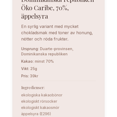
Öko Caribe, 70%,
äppelsyra
En syrlig variant med mycket
chokladsmak med toner av honung,
nötter och röda frukter.
Ursprung
:
Duarte-provinsen,
Dominikanska republiken
Kakao
:
minst 70%
Vikt
:
25g
Pris
:
39kr
Ingredienser
:
ekologiska kakaobönor
ekologiskt rörsocker
ekologiskt kakaosmör
äppelsyra (E296)