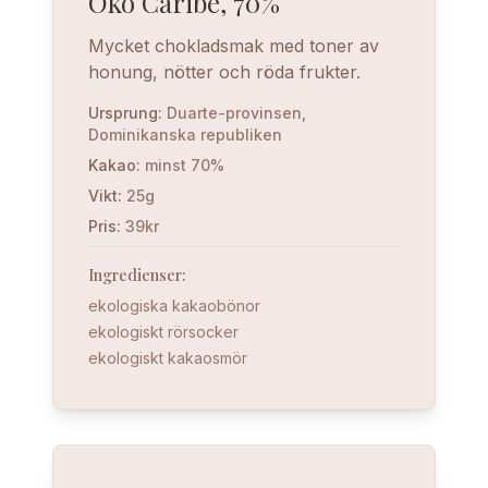
Öko Caribe, 70%
Mycket chokladsmak med toner av
honung, nötter och röda frukter.
Ursprung
:
Duarte-provinsen,
Dominikanska republiken
Kakao
:
minst 70%
Vikt
:
25g
Pris
:
39kr
Ingredienser
:
ekologiska kakaobönor
ekologiskt rörsocker
ekologiskt kakaosmör