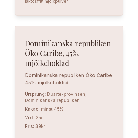
laktosfritt mjölkpulver
Dominikanska republiken
Öko Caribe, 45%,
mjölkchoklad
Dominikanska republiken Öko Caribe
45% mjölkchoklad.
Ursprung
:
Duarte-provinsen,
Dominikanska republiken
Kakao
:
minst 45%
Vikt
:
25g
Pris
:
39kr