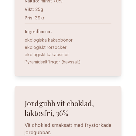
Kakao
:
minst 70%
Vikt
:
25g
Pris
:
39kr
Ingredienser
:
ekologiska kakaobönor
ekologiskt rörsocker
ekologiskt kakaosmör
Pyramidsaltflingor (havssalt)
Jordgubb vit choklad,
laktosfri, 36%
Vit choklad smaksatt med frystorkade
jordgubbar.