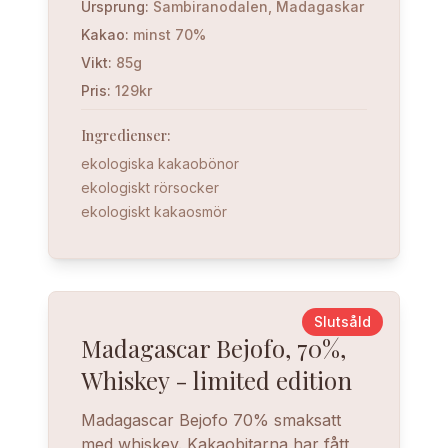
Ursprung
:
Sambiranodalen, Madagaskar
Kakao
:
minst 70%
Vikt
:
85g
Pris
:
129kr
Ingredienser
:
ekologiska kakaobönor
ekologiskt rörsocker
ekologiskt kakaosmör
Slutsåld
Madagascar Bejofo, 70%,
Whiskey - limited edition
Madagascar Bejofo 70% smaksatt
med whiskey. Kakaobitarna har fått