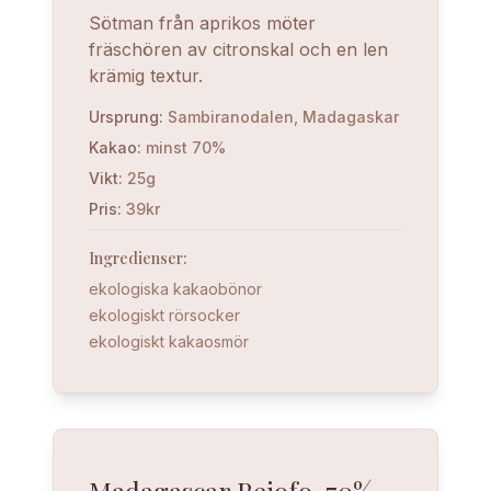
Sötman från aprikos möter
fräschören av citronskal och en len
krämig textur.
Ursprung
:
Sambiranodalen, Madagaskar
Kakao
:
minst 70%
Vikt
:
25g
Pris
:
39kr
Ingredienser
:
ekologiska kakaobönor
ekologiskt rörsocker
ekologiskt kakaosmör