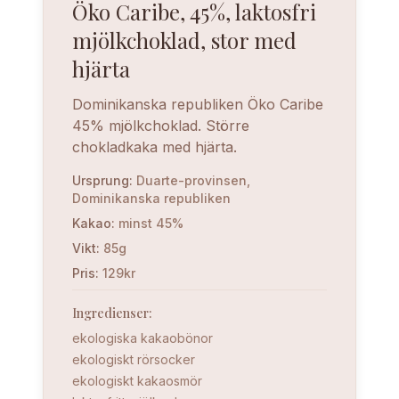
Öko Caribe, 45%, laktosfri
mjölkchoklad, stor med
hjärta
Dominikanska republiken Öko Caribe
45% mjölkchoklad. Större
chokladkaka med hjärta.
Ursprung
:
Duarte-provinsen,
Dominikanska republiken
Kakao
:
minst 45%
Vikt
:
85g
Pris
:
129kr
Ingredienser
:
ekologiska kakaobönor
ekologiskt rörsocker
ekologiskt kakaosmör