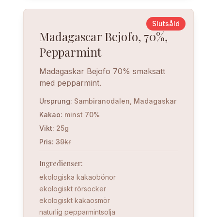
Slutsåld
Madagascar Bejofo, 70%,
Pepparmint
Madagaskar Bejofo 70% smaksatt
med pepparmint.
Ursprung
:
Sambiranodalen, Madagaskar
Kakao
:
minst 70%
Vikt
:
25g
Pris
:
39kr
Ingredienser
:
ekologiska kakaobönor
ekologiskt rörsocker
ekologiskt kakaosmör
naturlig pepparmintsolja