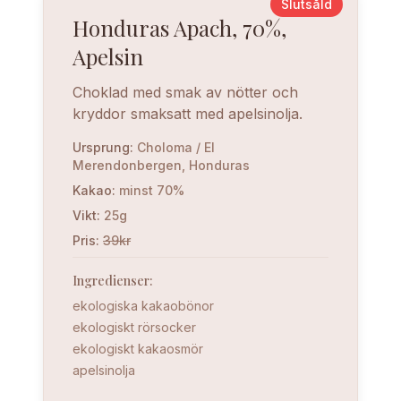
Slutsåld
Honduras Apach, 70%,
Apelsin
Choklad med smak av nötter och
kryddor smaksatt med apelsinolja.
Ursprung
:
Choloma / El
Merendonbergen, Honduras
Kakao
:
minst 70%
Vikt
:
25g
Pris
:
39kr
Ingredienser
:
ekologiska kakaobönor
ekologiskt rörsocker
ekologiskt kakaosmör
apelsinolja