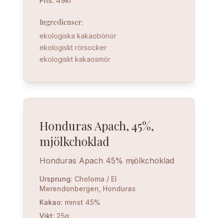
Pris
:
49kr
Ingredienser
:
ekologiska kakaobönor
ekologiskt rörsocker
ekologiskt kakaosmör
Honduras Apach, 45%,
mjölkchoklad
Honduras Apach 45% mjölkchoklad
Ursprung
:
Choloma / El
Merendonbergen, Honduras
Kakao
:
minst 45%
Vikt
:
25g