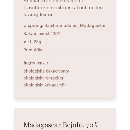
Sötman från aprikos möter
fräschören av citronskal och en len
krämig textur.
Ursprung
:
Sambiranodalen, Madagaskar
Kakao
:
minst 100%
Vikt
:
25g
Pris
:
49kr
Ingredienser
:
ekologiska kakaobönor
ekologiskt rörsocker
ekologiskt kakaosmör
Madagascar Bejofo, 70%